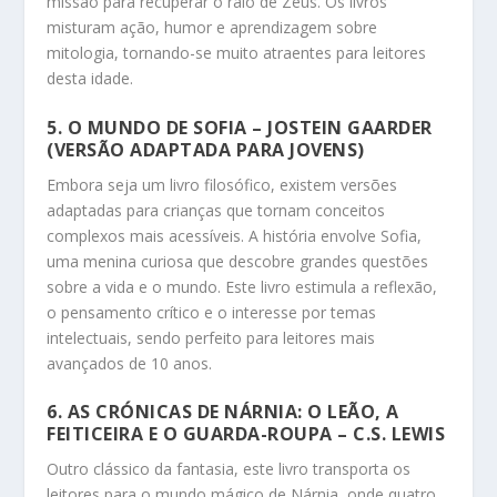
missão para recuperar o raio de Zeus. Os livros
misturam ação, humor e aprendizagem sobre
mitologia, tornando-se muito atraentes para leitores
desta idade.
5.
O MUNDO DE SOFIA
– JOSTEIN GAARDER
(VERSÃO ADAPTADA PARA JOVENS)
Embora seja um livro filosófico, existem versões
adaptadas para crianças que tornam conceitos
complexos mais acessíveis. A história envolve Sofia,
uma menina curiosa que descobre grandes questões
sobre a vida e o mundo. Este livro estimula a reflexão,
o pensamento crítico e o interesse por temas
intelectuais, sendo perfeito para leitores mais
avançados de 10 anos.
6.
AS CRÓNICAS DE NÁRNIA: O LEÃO, A
FEITICEIRA E O GUARDA-ROUPA
– C.S. LEWIS
Outro clássico da fantasia, este livro transporta os
leitores para o mundo mágico de Nárnia, onde quatro