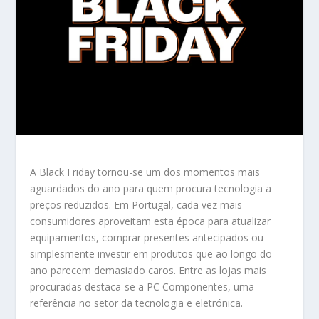
A Black Friday tornou-se um dos momentos mais
aguardados do ano para quem procura tecnologia a
preços reduzidos. Em Portugal, cada vez mais
consumidores aproveitam esta época para atualizar
equipamentos, comprar presentes antecipados ou
simplesmente investir em produtos que ao longo do
ano parecem demasiado caros. Entre as lojas mais
procuradas destaca-se a PC Componentes, uma
referência no setor da tecnologia e eletrónica.