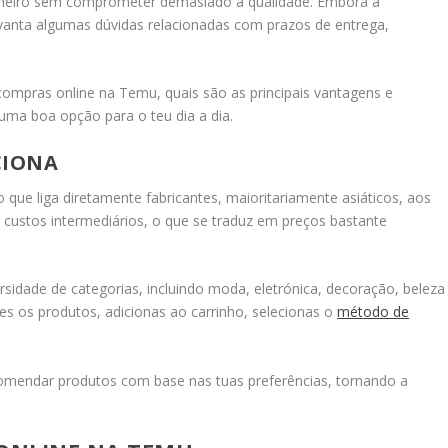
nheiro sem comprometer demasiado a qualidade. Embora a
vanta algumas dúvidas relacionadas com prazos de entrega,
compras online na Temu, quais são as principais vantagens e
uma boa opção para o teu dia a dia.
CIONA
que liga diretamente fabricantes, maioritariamente asiáticos, aos
 custos intermediários, o que se traduz em preços bastante
idade de categorias, incluindo moda, eletrónica, decoração, beleza
es os produtos, adicionas ao carrinho, selecionas o
método de
comendar produtos com base nas tuas preferências, tornando a