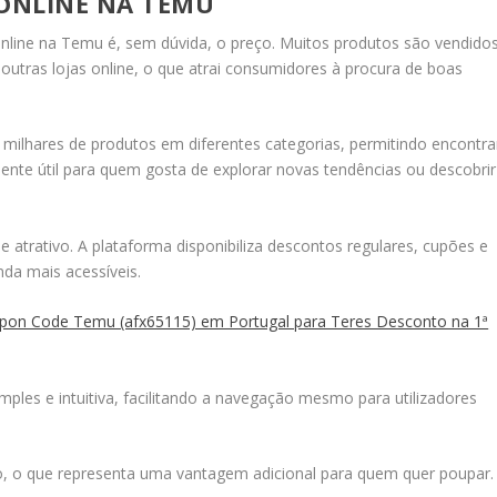
ONLINE NA TEMU
line na Temu é, sem dúvida, o preço. Muitos produtos são vendido
noutras lojas online, o que atrai consumidores à procura de boas
 milhares de produtos em diferentes categorias, permitindo encontra
ente útil para quem gosta de explorar novas tendências ou descobrir
trativo. A plataforma disponibiliza descontos regulares, cupões e
da mais acessíveis.
on Code Temu (afx65115) em Portugal para Teres Desconto na 1ª
simples e intuitiva, facilitando a navegação mesmo para utilizadores
, o que representa uma vantagem adicional para quem quer poupar.