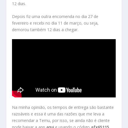
12 dias.
Depois fiz uma outra encomenda no dia 27 de
fevereiro e recebi no dia 11 de março, ou seja,
demorou também 12 dias a chegar.
Na minha opinião, os tempos de entrega são bastante
razoáveis e essa é uma das razões que me leva a
recomendar a Temu, por isso, se ainda não é cliente
pode baixar a app
aqui
e usando o código
afx65115