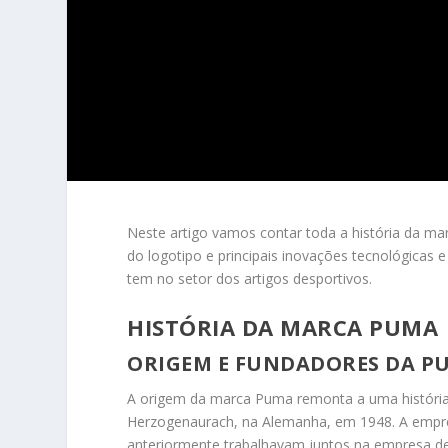
Neste artigo vamos contar toda a história da m
do logotipo e principais inovações tecnológicas 
tem no setor dos artigos desportivos.
HISTÓRIA DA MARCA PUMA
ORIGEM E FUNDADORES DA P
A origem da marca Puma remonta a uma história 
Herzogenaurach, na Alemanha, em 1948. A empres
anteriormente trabalhavam juntos na empresa de