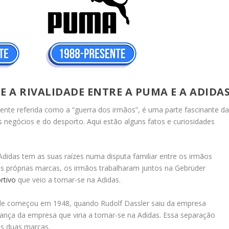
E A RIVALIDADE ENTRE A PUMA E A ADIDA
mente referida como a “guerra dos irmãos”, é uma parte fascinante d
egócios e do desporto. Aqui estão alguns fatos e curiosidades
Adidas tem as suas raízes numa disputa familiar entre os irmãos
as próprias marcas, os irmãos trabalharam juntos na Gebrüder
rtivo
que veio a tornar-se na Adidas.
ade começou em 1948, quando Rudolf Dassler saiu da empresa
rança da empresa que viria a tornar-se na Adidas. Essa separação
as duas marcas.