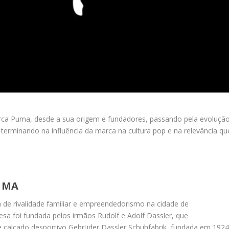
arca Puma, desde a sua origem e fundadores, passando pela evoluçã
e terminando na influência da marca na cultura pop e na relevância qu
UMA
de rivalidade familiar e empreendedorismo na cidade de
a foi fundada pelos irmãos Rudolf e Adolf Dassler, que
 calçado desportivo Gebrüder Dassler Schuhfabrik, fundada em 1924