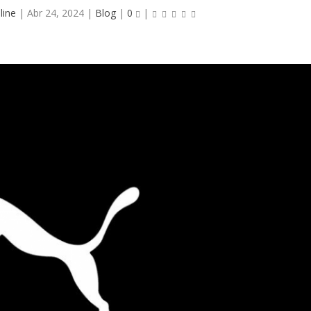
line
|
Abr 24, 2024
|
Blog
|
0
|