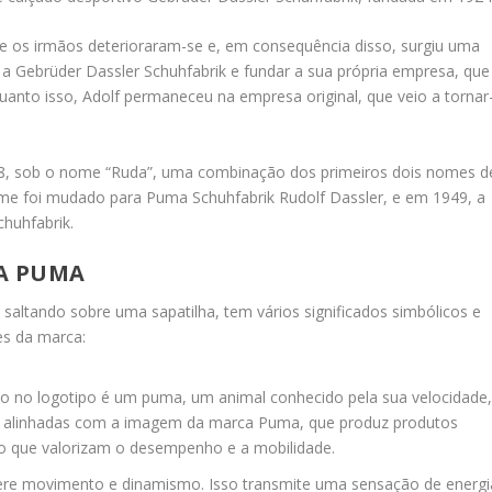
re os irmãos deterioraram-se e, em consequência disso, surgiu uma
ar a Gebrüder Dassler Schuhfabrik e fundar a sua própria empresa, que
uanto isso, Adolf permaneceu na empresa original, que veio a tornar
48, sob o nome “Ruda”, uma combinação dos primeiros dois nomes d
me foi mudado para Puma Schuhfabrik Rudolf Dassler, e em 1949, a
huhfabrik.
DA PUMA
saltando sobre uma sapatilha, tem vários significados simbólicos e
es da marca:
do no logotipo é um puma, um animal conhecido pela sua velocidade
stão alinhadas com a imagem da marca Puma, que produz produtos
rto que valorizam o desempenho e a mobilidade.
gere movimento e dinamismo. Isso transmite uma sensação de energi