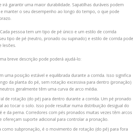
e irá garantir uma maior durabilidade. Sapatilhas duráveis podem
ar e manter o seu desempenho ao longo do tempo, o que pode
prazo.
Cada pessoa tem um tipo de pé único e um estilo de corrida
seu tipo de pé (neutro, pronado ou supinado) e estilo de corrida pod
e lesões.
 uma breve descrição pode poderá ajudá-lo:
ma posição estável e equilibrada durante a corrida. Isso significa
ongo da planta do pé, sem rotação excessiva para dentro (pronação)
 neutros geralmente têm uma curva de arco média.
l de rotação (do pé) para dentro durante a corrida. Um pé pronado
 ao tocar o solo. Isso pode resultar numa distribuição desigual do
pé e da perna. Corredores com pés pronados muitas vezes têm arcos
e ofereçam suporte adicional para controlar a pronação.
 como subpronação, é o movimento de rotação (do pé) para fora