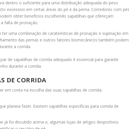
ra dentro o suficiente para uma distribuição adequada do peso
acto excessivo em certas áreas do pé e da perna. Corredores com pé
podem obter benefícios escolhendo sapatilhas que ofereçam
a falta de pronação.
 ter uma combinação de caraterísticas de pronação e supinação em
o alinhamento das pernas e outros fatores biomecânicos também podem
rante a corrida.
par de sapatilhas de corrida adequado é essencial para garantir
nho durante a corrida.
S DE CORRIDA
ter em conta na escolha das suas sapatilhas de corrida:
ue planeia fazer. Existem sapatilhas específicas para corrida de
e já foi discutido acima e, algumas lojas de artigos desportivos
ntificar o seu tipo de pé.