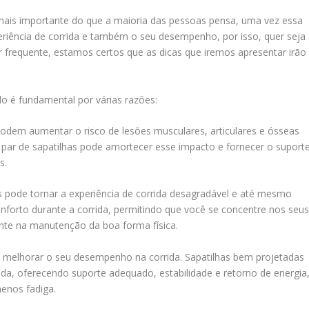
o mais importante do que a maioria das pessoas pensa, uma vez essa
periência de corrida e também o seu desempenho, por isso, quer seja
 frequente, estamos certos que as dicas que iremos apresentar irão
do é fundamental por várias razões:
odem aumentar o risco de lesões musculares, articulares e ósseas
 par de sapatilhas pode amortecer esse impacto e fornecer o suport
s.
s pode tornar a experiência de corrida desagradável e até mesmo
forto durante a corrida, permitindo que você se concentre nos seu
nte na manutenção da boa forma física.
e melhorar o seu desempenho na corrida. Sapatilhas bem projetadas
ida, oferecendo suporte adequado, estabilidade e retorno de energia
menos fadiga.