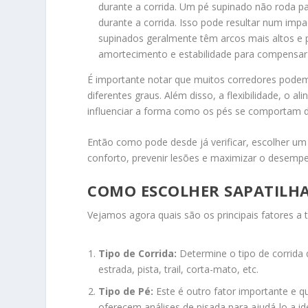
durante a corrida. Um pé supinado não roda pa
durante a corrida. Isso pode resultar num imp
supinados geralmente têm arcos mais altos e 
amortecimento e estabilidade para compensar 
É importante notar que muitos corredores podem
diferentes graus. Além disso, a flexibilidade, 
influenciar a forma como os pés se comportam du
Então como pode desde já verificar, escolher um 
conforto, prevenir lesões e maximizar o desempe
COMO ESCOLHER SAPATILHA
Vejamos agora quais são os principais fatores a 
Tipo de Corrida:
Determine o tipo de corrida q
estrada, pista, trail, corta-mato, etc.
Tipo de Pé:
Este é outro fator importante e qu
oferecem análises de pisada para ajudá-lo a ide