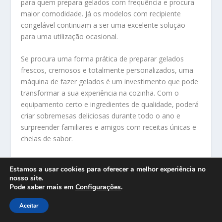
para quem prepara gelados com frequência e procura
maior comodidade. Já os modelos com recipiente
congelável continuam a ser uma excelente solução
para uma utilização ocasional.
Se procura uma forma prática de preparar gelados
frescos, cremosos e totalmente personalizados, uma
máquina de fazer gelados é um investimento que pode
transformar a sua experiência na cozinha. Com o
equipamento certo e ingredientes de qualidade, poderá
criar sobremesas deliciosas durante todo o ano e
surpreender familiares e amigos com receitas únicas e
cheias de sabor.
Artigo Recomendado:
Descubra Como Funciona um
Estamos a usar cookies para oferecer a melhor experiência no
Dispensador de Bebidas e Qual Escolher
nosso site.
Pode saber mais em
Configurações
.
Aceitar