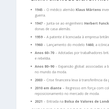
1945
– O médico alemão
Klaus Märtens
inve
guerra.
1947
– Junta-se ao engenheiro
Herbert Func
donas de casa alemãs.
1959
– A patente é licenciada à empresa britâ
1960
– Lançamento do modelo
1460
, a icónic
Anos 60–70
– Adotadas por trabalhadores brit
e rebeldia.
Anos 80–90
– Expansão global: associadas a
no mundo da moda.
2003
– Crise financeira leva à transferência d
2010 em diante
– Regresso em força com cola
reposicionamento no mercado de moda.
2021
– Entrada na
Bolsa de Valores de Lond