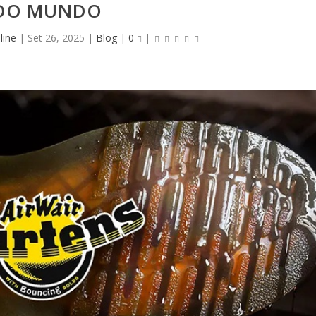
DO MUNDO
line
|
Set 26, 2025
|
Blog
|
0
|