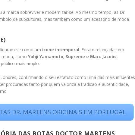
itiu à marca sobreviver e modernizar-se. Ao mesmo tempo, as Dr.
ímbolo de subculturas, mas também como um acessório de moda
E)
nsolidaram-se como um
ícone intemporal
. Foram relançadas em
de moda, como
Yohji Yamamoto, Supreme e Marc Jacobs
,
público mais amplo.
e Londres, confirmando o seu estatuto como uma das mais influente
r procuradas tanto por quem valoriza a tradição e autenticidade,
rno.
TAS DR. MARTENS ORIGINAIS EM PORTUGAL
TÓRIA DAS BOTAS DOCTOR MARTENS