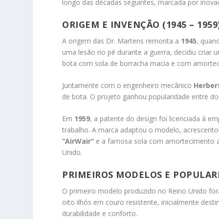
longo das décadas seguintes, marcada por inovaç
ORIGEM E INVENÇÃO (1945 – 1959
A origem das Dr. Martens remonta a
1945
, quan
uma lesão no pé durante a guerra, decidiu criar 
bota com sola de borracha macia e com amortecim
Juntamente com o engenheiro mecânico
Herber
de bota. O projeto ganhou popularidade entre do
Em
1959
, a patente do design foi licenciada à e
trabalho. A marca adaptou o modelo, acrescento
“AirWair”
e a famosa sola com amortecimento a a
Unido.
PRIMEIROS MODELOS E POPULARIZ
O primeiro modelo produzido no Reino Unido fo
oito ilhós em couro resistente, inicialmente dest
durabilidade e conforto.