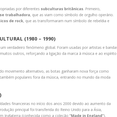
opriadas por diferentes
subculturas britânicas
. Primeiro,
sse trabalhadora
, que as viam como símbolo de orgulho operário.
icos de rock
, que as transformaram num símbolo de rebeldia e
LTURAL (1980 – 1990)
m um verdadeiro fenómeno global. Foram usadas por artistas e banda
muitos outros, reforçando a ligação da marca à música e ao espírito
do movimento alternativo, as botas ganharam nova força como
se também populares fora da música, entrando no mundo da moda
)
uldades financeiras no início dos anos 2000 devido ao aumento da
produção principal foi transferida do Reino Unido para a Ásia,
em Inglaterra (conhecida como a coleção
“Made in England”
).