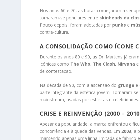
Nos anos 60 e 70, as botas começaram a ser apr
tornaram-se populares entre
skinheads da cla
Pouco depois, foram adotadas por
punks
e
mús
contra-cultura.
A CONSOLIDAÇÃO COMO ÍCONE CU
Durante os anos 80 e 90, as Dr. Martens já era
icónicas como
The Who, The Clash, Nirvana
e 
de contestação.
Na década de 90, com a ascensão do
grunge
e 
parte integrante da estética jovem. Tornaram-
mainstream, usadas por estilistas e celebridades.
CRISE E REINVENÇÃO (2000 – 2010
Apesar da popularidade, a marca enfrentou dific
concorrência e à queda das vendas. Em
2003
, a 
mantendo apenas uma linha limitada de fabrico 