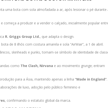
nta uma bota com sola almofadada a ar, após lesionar o pé durante 
k
e começa a produzir e a vender o calçado, inicialmente popular entr
nica
R. Griggs Group Ltd.
, que adapta o design.
a bota de 8 ilhós com costura amarela e sola “AirWair”, a 1 de abril.
ânicos, skinheads e punks, tornam-se símbolo de identidade de class
 bandas como
The Clash, Nirvana
e ao movimento grunge; entram
a produção para a Ásia, mantendo apenas a linha
“Made in England”
.
borações de luxo, adoção pelo público feminino e
res
, confirmando o estatuto global da marca.