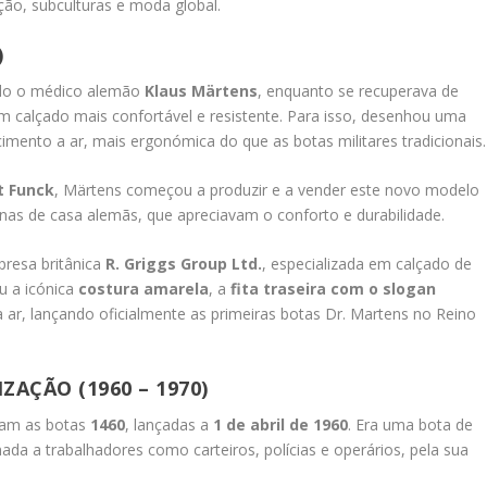
ão, subculturas e moda global.
)
do o médico alemão
Klaus Märtens
, enquanto se recuperava de
um calçado mais confortável e resistente. Para isso, desenhou uma
ento a ar, mais ergonómica do que as botas militares tradicionais.
t Funck
, Märtens começou a produzir e a vender este novo modelo
nas de casa alemãs, que apreciavam o conforto e durabilidade.
mpresa britânica
R. Griggs Group Ltd.
, especializada em calçado de
u a icónica
costura amarela
, a
fita traseira com o slogan
r, lançando oficialmente as primeiras botas Dr. Martens no Reino
AÇÃO (1960 – 1970)
ram as botas
1460
, lançadas a
1 de abril de 1960
. Era uma bota de
inada a trabalhadores como carteiros, polícias e operários, pela sua