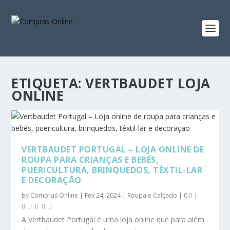
ETIQUETA:
VERTBAUDET LOJA
ONLINE
VERTBAUDET PORTUGAL – LOJA ONLINE DE
ROUPA PARA CRIANÇAS E BEBÉS,
PUERICULTURA, BRINQUEDOS, TÊXTIL-LAR
E DECORAÇÃO
by
Compras Online
|
Fev 24, 2024
|
Roupa e Calçado
|
0
|
A Vertbaudet Portugal é uma loja online que para além