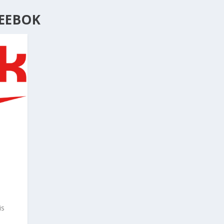
REEBOK
is