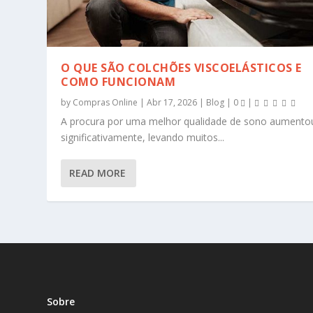
O QUE SÃO COLCHÕES VISCOELÁSTICOS E
COMO FUNCIONAM
by
Compras Online
|
Abr 17, 2026
|
Blog
|
0
|
A procura por uma melhor qualidade de sono aumento
significativamente, levando muitos...
READ MORE
Sobre