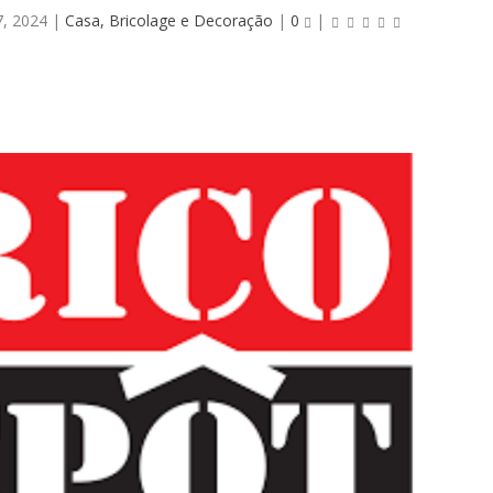
7, 2024
|
Casa, Bricolage e Decoração
|
0
|