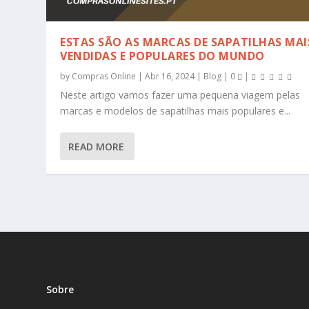
ESTAS SÃO AS MARCAS DE SAPATILHAS MAI
VENDIDAS E POPULARES DO MUNDO
by
Compras Online
|
Abr 16, 2024
|
Blog
|
0
|
Neste artigo vamos fazer uma pequena viagem pelas
marcas e modelos de sapatilhas mais populares e...
READ MORE
Sobre