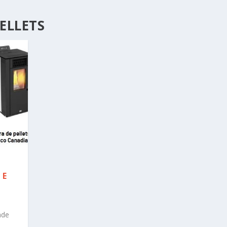
ELLETS
 E
ade