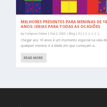
MELHORES PRESENTES PARA MENINAS DE 1
ANOS: IDEIAS PARA TODAS AS OCASIÕES
by
Compras Online
|
Out 2, 2025
|
Blog
|
0
|
Chegar aos 10 anos é um momento especial na vida d
qualquer menina: é a idade em que começam a...
READ MORE