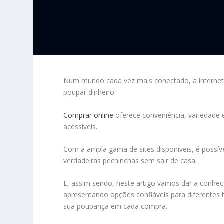
Num mundo cada vez mais conectado, a internet
poupar dinheiro.
Comprar online
oferece conveniência, variedade e
acessíveis.
Com a ampla gama de sites disponíveis, é possív
verdadeiras pechinchas sem sair de casa.
E, assim sendo, neste artigo vamos dar a conhec
apresentando opções confiáveis para diferentes 
sua poupança em cada compra.