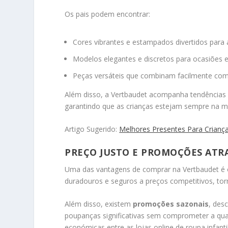
Os pais podem encontrar:
Cores vibrantes e estampados divertidos para a
Modelos elegantes e discretos para ocasiões e
Peças versáteis que combinam facilmente com 
Além disso, a Vertbaudet acompanha tendências d
garantindo que as crianças estejam sempre na mo
Artigo Sugerido:
Melhores Presentes Para Criança
PREÇO JUSTO E PROMOÇÕES ATR
Uma das vantagens de comprar na Vertbaudet é
duradouros e seguros a preços competitivos, tor
Além disso, existem
promoções sazonais
, des
poupanças significativas sem comprometer a qua
económicas entre as lojas online de roupa infanti