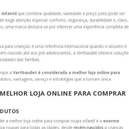
 infantil
que combine qualidade, variedade e preço justo pode ser
il exige atenção especial: conforto, segurança, durabilidade e, claro,
ado, uma marca destaca-se por oferecer uma experiência completa de
a para crianças; é uma referência internacional quando o assunto é
cém-nascido até aos pré-adolescentes, a Vertbaudet oferece soluçõe
sidades das famílias.
orque a
Vertbaudet é considerada a melhor loja online para
odutos, vantagens, serviço e estratégias que a tornam única.
 MELHOR LOJA ONLINE PARA COMPRAR
ODUTOS
t a melhor loja online para comprar roupa infantil é a
enorme
iliza roupas para todas as idades, desde
recém-nascidos
a crianças