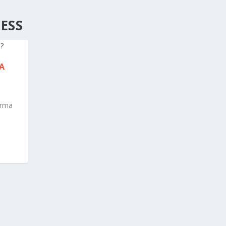
ESS
A
orma