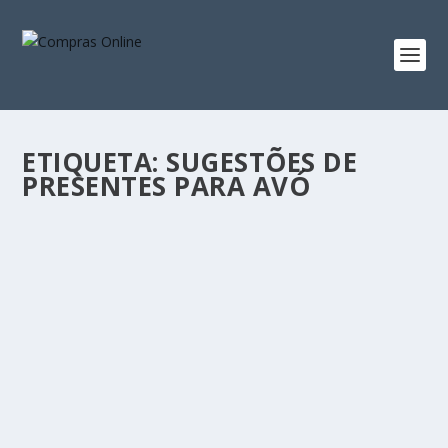
ETIQUETA:
SUGESTÕES DE
PRESENTES PARA AVÓ
PRESENTES PARA A AVÓ: IDEIAS CHEIAS DE
AMOR E CARINHO
by
Compras Online
|
Out 23, 2025
|
Blog
|
0
|
As avós são, sem dúvida, algumas das pessoas mais
especiais das nossas vidas. São sinónimo de...
READ MORE