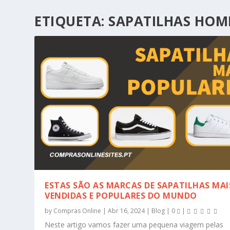
ETIQUETA:
SAPATILHAS HOM
ESTAS SÃO AS MARCAS DE SAPATILHAS MAI
VENDIDAS E POPULARES DO MUNDO
by
Compras Online
|
Abr 16, 2024
|
Blog
|
0
|
Neste artigo vamos fazer uma pequena viagem pelas