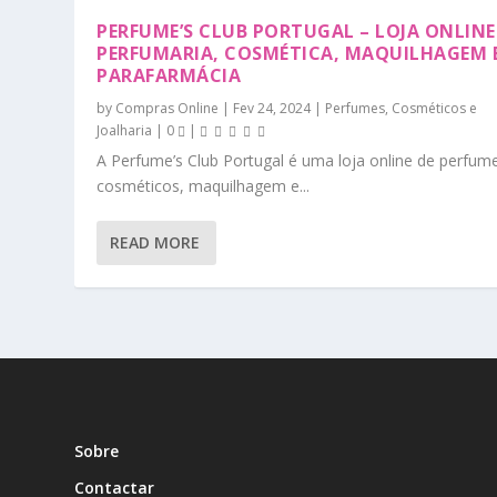
PERFUME’S CLUB PORTUGAL – LOJA ONLINE
PERFUMARIA, COSMÉTICA, MAQUILHAGEM 
PARAFARMÁCIA
by
Compras Online
|
Fev 24, 2024
|
Perfumes, Cosméticos e
Joalharia
|
0
|
A Perfume’s Club Portugal é uma loja online de perfum
cosméticos, maquilhagem e...
READ MORE
Sobre
Contactar