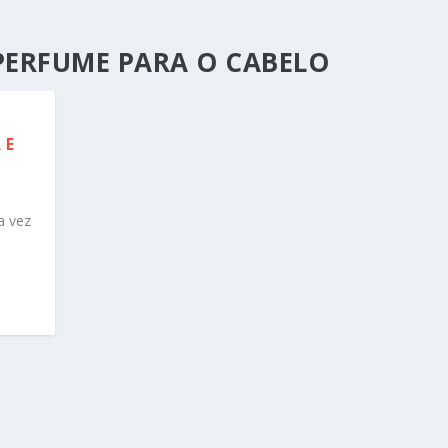
ERFUME PARA O CABELO
 E
a vez