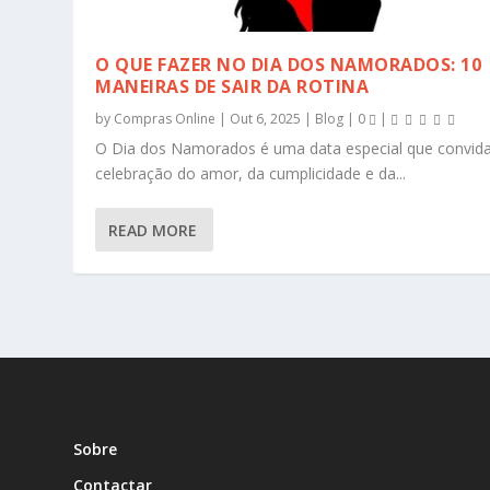
O QUE FAZER NO DIA DOS NAMORADOS: 10
MANEIRAS DE SAIR DA ROTINA
by
Compras Online
|
Out 6, 2025
|
Blog
|
0
|
O Dia dos Namorados é uma data especial que convid
celebração do amor, da cumplicidade e da...
READ MORE
Sobre
Contactar