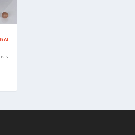
UGAL
pras