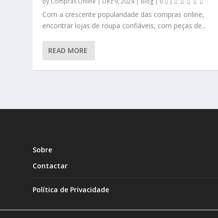
by
Compras Online
|
Dez 9, 2024
|
Blog
|
0
|
Com a crescente popularidade das compras online,
encontrar lojas de roupa confiáveis, com peças de...
READ MORE
Sobre
Contactar
Política de Privacidade