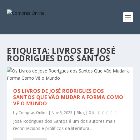
ETIQUETA:
LIVROS DE JOSÉ
RODRIGUES DOS SANTOS
OS LIVROS DE JOSÉ RODRIGUES DOS
SANTOS QUE VÃO MUDAR A FORMA COMO
VÊ O MUNDO
by
Compras Online
|
Nov 5, 2025
|
Blog
|
0
|
José Rodrigues dos Santos é um dos autores mais
reconhecidos e prolíficos da literatura...