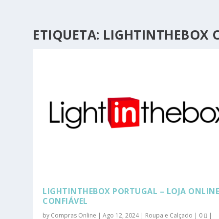
ETIQUETA:
LIGHTINTHEBOX O
LIGHTINTHEBOX PORTUGAL – LOJA ONLIN
CONFIÁVEL
by
Compras Online
|
Ago 12, 2024
|
Roupa e Calçado
|
0
|