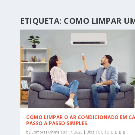
ETIQUETA:
COMO LIMPAR UM
COMO LIMPAR O AR CONDICIONADO EM CA
PASSO A PASSO SIMPLES
by
Compras Online
|
Jul 17, 2025
|
Blog
|
0
|