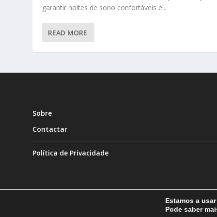
garantir noites de sono confortáveis e...
READ MORE
Sobre
Contactar
Política de Privacidade
Estamos a usar 
Pode saber ma
Designed by
| Powered by
Elegant Themes
WordPress