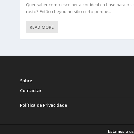
Quer saber como escolher a cor ideal da base para o s
rosto? Então chegou no sítio certo porque...
READ MORE
Sobre
Contactar
Política de Privacidade
Estamos a usa