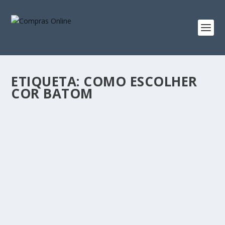
ETIQUETA:
COMO ESCOLHER
COR BATOM
COMO ESCOLHER A COR DE BATOM CERTA,
QUANDO USAR E ONDE COMPRAR
by
Compras Online
|
Abr 10, 2024
|
Blog
|
0
|
Escolher a cor certa de batom pode parecer um grande
desafio, mas seguindo algumas dicas simples,...
READ MORE