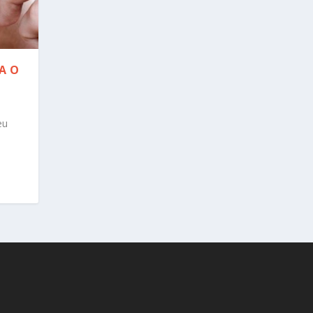
A O
eu