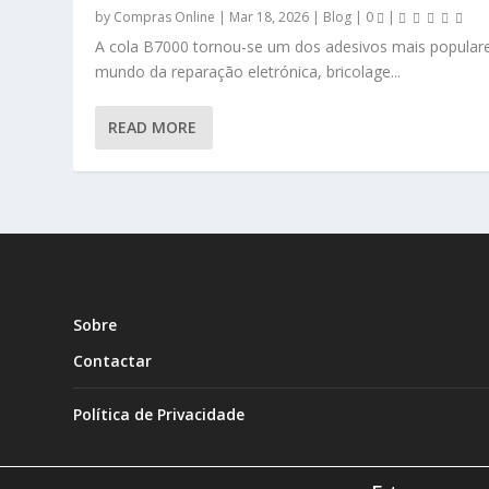
by
Compras Online
|
Mar 18, 2026
|
Blog
|
0
|
A cola B7000 tornou-se um dos adesivos mais popular
mundo da reparação eletrónica, bricolage...
READ MORE
Sobre
Contactar
Política de Privacidade