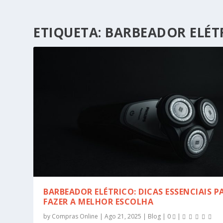
ETIQUETA:
BARBEADOR ELÉT
BARBEADOR ELÉTRICO: DICAS ESSENCIAIS P
FAZER A MELHOR ESCOLHA
by
Compras Online
|
Ago 21, 2025
|
Blog
|
0
|