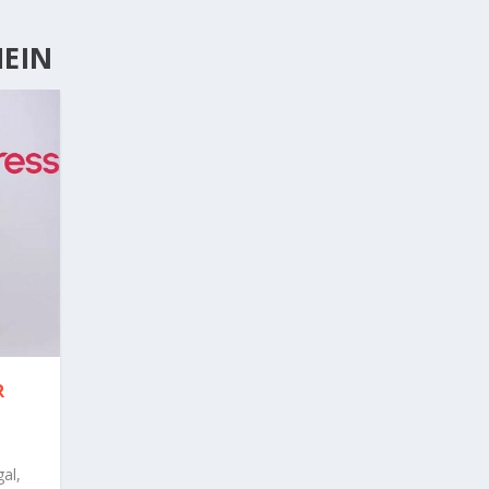
HEIN
R
al,